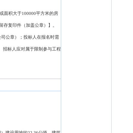
。
或面积大于100000平方米的房
留存复印件（加盖公章）】。
盖公司公章）；投标人在报名时需
页截图。招标人应对属于限制参与工程
建设用地约22.36公顷，建筑